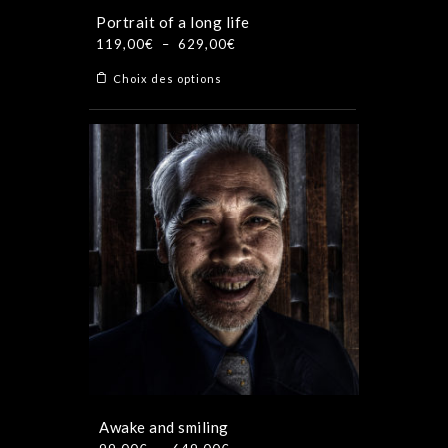
produit
Portrait of a long life
Plage
119,00
€
–
629,00
€
de
Ce
Choix des options
prix :
produit
119,00€
a
à
plusieurs
629,00€
variations.
Les
options
peuvent
être
choisies
sur
la
page
du
produit
Awake and smiling
Plage