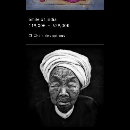
Smile of India
Plage
119,00
€
–
629,00
€
de
Ce
Choix des options
prix :
produit
119,00€
a
à
plusieurs
629,00€
variations.
Les
options
peuvent
être
choisies
sur
la
page
du