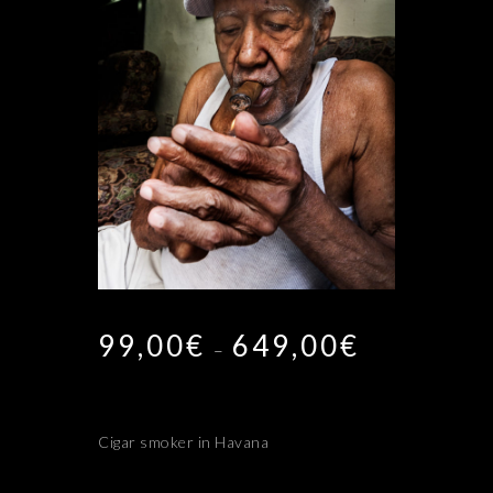
99,00
€
649,00
€
Plage
–
de
prix :
99,00€
à
Cigar smoker in Havana
649,00€