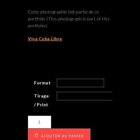
Cette photographie fait partie de ce
portfolio (This photograph is part of this
portfolio).
Viva Cuba Libre
Format
Tirage
/ Print
quantité
de
Cigar
AJOUTER AU PANIER
smoker