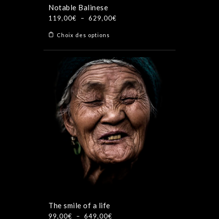
produit
Notable Balinese
Plage
119,00
€
–
629,00
€
de
Ce
Choix des options
prix :
produit
119,00€
a
à
plusieurs
629,00€
variations.
Les
options
peuvent
être
choisies
sur
la
page
du
produit
The smile of a life
Plage
99,00
€
–
649,00
€