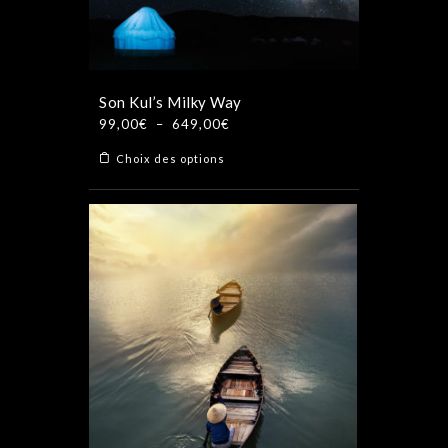
Son Kul’s Milky Way
Plage
99,00
€
–
649,00
€
de
Ce
Choix des options
prix :
produit
99,00€
a
à
plusieurs
649,00€
variations.
Les
options
peuvent
être
choisies
sur
la
page