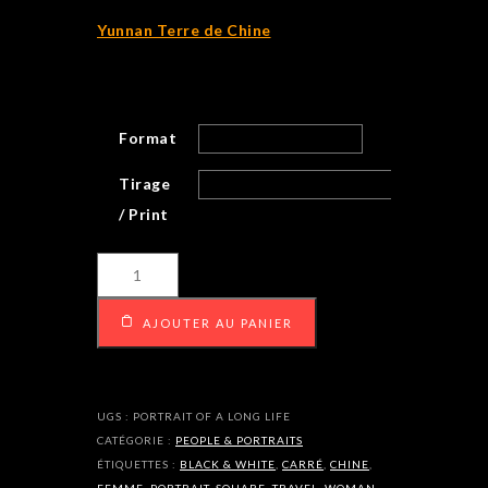
Yunnan Terre de Chine
Format
Tirage
/ Print
quantité
de
Portrait
AJOUTER AU PANIER
of
a
long
life
UGS :
PORTRAIT OF A LONG LIFE
CATÉGORIE :
PEOPLE & PORTRAITS
ÉTIQUETTES :
BLACK & WHITE
,
CARRÉ
,
CHINE
,