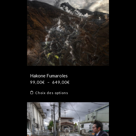
Hakone Fumaroles
Plage
99,00
€
–
649,00
€
de
Ce
Choix des options
prix :
produit
99,00€
a
à
plusieurs
649,00€
variations.
Les
options