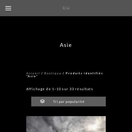
Asie
Accueil
/
Boutique
/ Produits identifiés
“Asie”
Trié
Affichage de 1–10 sur 33 résultats
par
popularité
Tri par popularité