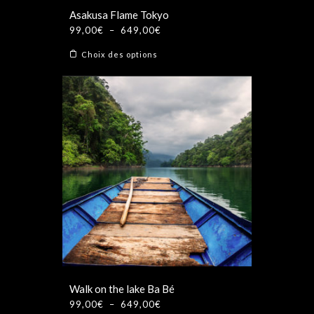
produit
Asakusa Flame Tokyo
Plage
99,00
€
–
649,00
€
de
Ce
Choix des options
prix :
produit
99,00€
a
à
plusieurs
649,00€
variations.
Les
options
peuvent
être
choisies
sur
la
page
du
produit
Walk on the lake Ba Bé
Plage
99,00
€
–
649,00
€