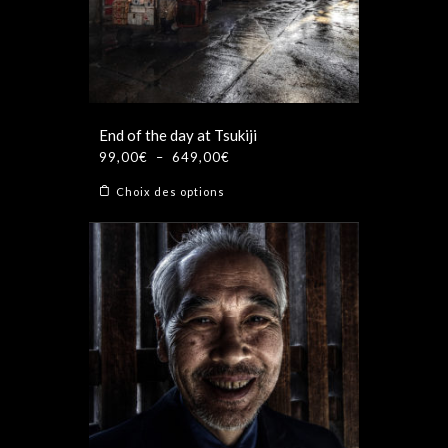
choisies
sur
la
page
du
produit
End of the day at Tsukiji
Plage
99,00
€
–
649,00
€
de
Ce
Choix des options
prix :
produit
99,00€
a
à
plusieurs
649,00€
variations.
Les
options
peuvent
être
choisies
sur