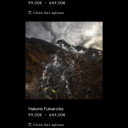
Plage
99,00
€
–
649,00
€
de
Ce
Choix des options
prix :
produit
99,00€
a
à
plusieurs
649,00€
variations.
Les
options
peuvent
être
choisies
sur
la
page
du
produit
Hakone Fumaroles
Plage
99,00
€
–
649,00
€
de
Ce
Choix des options
prix :