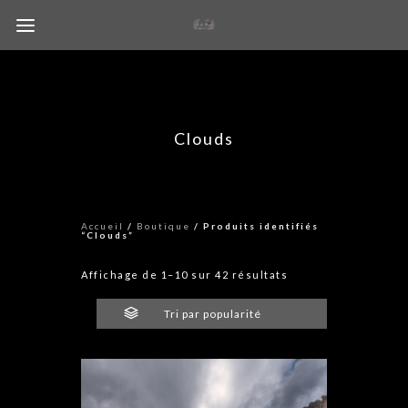
Clouds
Accueil
/
Boutique
/ Produits identifiés
“Clouds”
Trié
Affichage de 1–10 sur 42 résultats
par
popularité
Tri par popularité