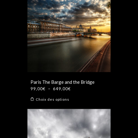
plusieurs
649,00€
variations.
Les
options
peuvent
être
choisies
sur
la
page
du
produit
Paris The Barge and the Bridge
Plage
99,00
€
–
649,00
€
de
Ce
Choix des options
prix :
produit
99,00€
a
à
plusieurs
649,00€
variations.
Les