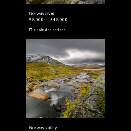
du
produit
Norway river
Plage
99,00
€
–
649,00
€
de
Ce
Choix des options
prix :
produit
99,00€
a
à
plusieurs
649,00€
variations.
Les
options
peuvent
être
choisies
sur
la
page
du
produit
Norway valley