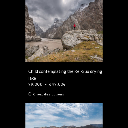
Child contemplating the Kel-Suu drying
lake
Plage
99,00
€
–
649,00
€
de
Ce
Choix des options
prix :
produit
99,00€
a
à
plusieurs
649,00€
variations.
Les