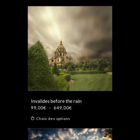
produit
99,00€
a
à
plusieurs
649,00€
variations.
Les
options
peuvent
être
choisies
sur
la
page
du
produit
Invalides before the rain
Plage
99,00
€
–
649,00
€
de
Ce
Choix des options
prix :
produit
99,00€
a
à