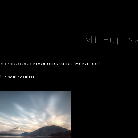
Mt Fuji-s
ueil
/
Boutique
/ Produits identifiés “Mt Fuji-san”
i le seul résultat