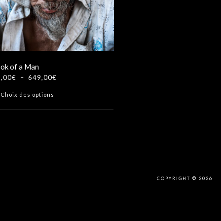
ok of a Man
Plage
,00
€
–
649,00
€
de
Ce
Choix des options
prix :
produit
99,00€
a
à
plusieurs
649,00€
variations.
Les
options
peuvent
COPYRIGHT © 2026
être
choisies
sur