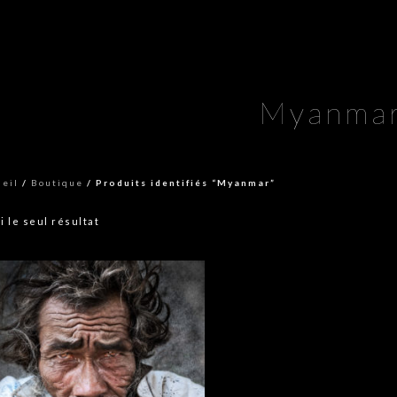
Myanma
ueil
/
Boutique
/ Produits identifiés “Myanmar”
i le seul résultat