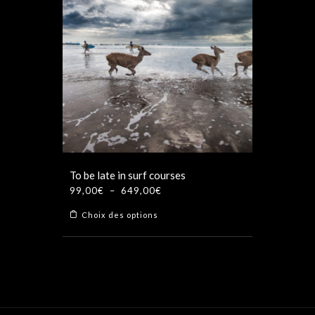
To be late in surf courses
Plage
99,00
€
–
649,00
€
de
Ce
Choix des options
prix :
produit
99,00€
a
à
plusieurs
649,00€
variations.
Les
options