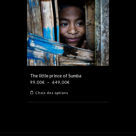
The little prince of Sumba
Plage
99,00
€
–
649,00
€
de
Ce
Choix des options
prix :
produit
99,00€
a
à
plusieurs
649,00€
variations.
Les
options