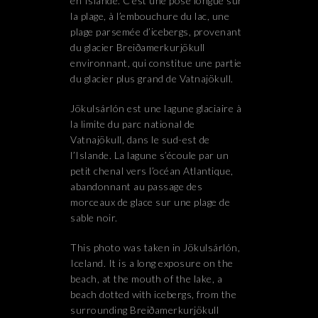
en Islande. C’est une pose longue sur
la plage, à l’embouchure du lac, une
plage parsemée d’icebergs, provenant
du glacier Breiðamerkurjökull
environnant, qui constitue une partie
du glacier plus grand de Vatnajökull.
Jökulsárlón est une lagune glaciaire à
la limite du parc national de
Vatnajökull, dans le sud-est de
l’Islande. La lagune s’écoule par un
petit chenal vers l’océan Atlantique,
abandonnant au passage des
morceaux de glace sur une plage de
sable noir.
This photo was taken in Jökulsárlón,
Iceland. It is a long exposure on the
beach, at the mouth of the lake, a
beach dotted with icebergs, from the
surrounding Breiðamerkurjökull