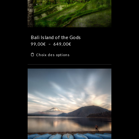
sur
la
page
du
produit
Bali Island of the Gods
Plage
99,00
€
–
649,00
€
de
Ce
Choix des options
prix :
produit
99,00€
a
à
plusieurs
649,00€
variations.
Les
options
peuvent
être
choisies
sur
la