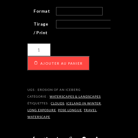
Format
Tirage
/ Print
quantité
de
Erosion
AJOUTER AU PANIER
of
an
Iceberg
UGS :
EROSION OF AN ICEBERG
CATÉGORIE :
WATERSCAPES & LANDSCAPES
ÉTIQUETTES :
CLOUDS
,
ICELAND IN WINTER
,
LONG EXPOSURE
,
POSE LONGUE
,
TRAVEL
,
WATERSCAPE