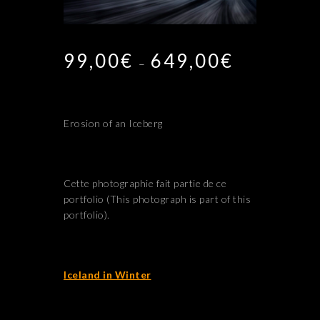
99,00
€
649,00
€
Plage
–
de
prix :
99,00€
à
Erosion of an Iceberg
649,00€
Cette photographie fait partie de ce
portfolio (This photograph is part of this
portfolio).
Iceland in Winter