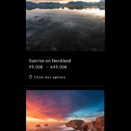
Sunrise on Nordland
Plage
99,00
€
–
649,00
€
de
Ce
Choix des options
prix :
produit
99,00€
a
à
plusieurs
649,00€
variations.
Les
options
peuvent