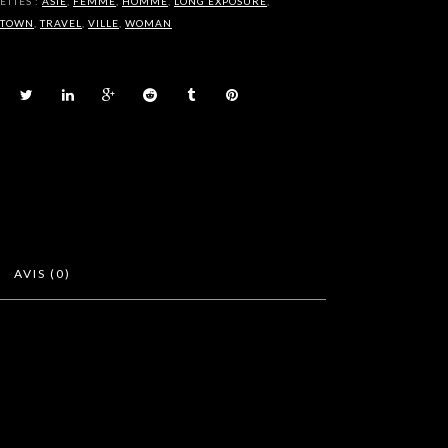
ETTES :
ASIE
,
FEMME
,
HOMME
,
LONG EXPOSURE
,
TOWN
,
TRAVEL
,
VILLE
,
WOMAN
AVIS (0)