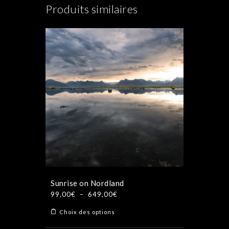
Produits similaires
Sunrise on Nordland
Plage
99,00
€
–
649,00
€
de
Ce
Choix des options
prix :
produit
99,00€