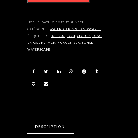
at
sunset
UGS :
FLOATING BOAT AT SUNSET
CATÉGORIE :
WATERSCAPES & LANDSCAPES
ÉTIQUETTES :
BATEAU
,
BOAT
,
CLOUDS
,
LONG
EXPOSURE
,
MER
,
NUAGES
,
SEA
,
SUNSET
,
WATERSCAPE
DESCRIPTION