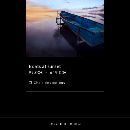
options
peuvent
être
choisies
sur
la
page
du
produit
Boats at sunset
Plage
99,00
€
–
649,00
€
de
Ce
Choix des options
prix :
produit
99,00€
a
à
plusieurs
649,00€
variations.
Les
options
COPYRIGHT © 2026