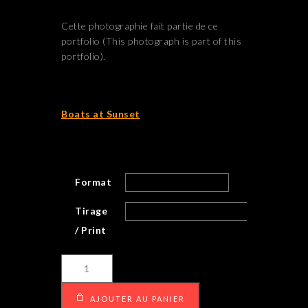
Cette photographie fait partie de ce
portfolio (This photograph is part of this
portfolio).
Boats at Sunset
Format
Tirage
/ Print
quantité
de
Floating
AJOUTER AU PANIER
boat