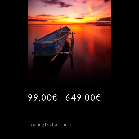
99,00
€
649,00
€
Plage
–
de
prix :
99,00€
à
Floating boat at sunset
649,00€