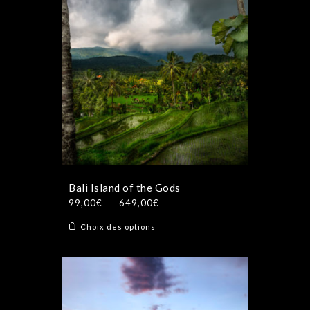
variations.
Les
options
peuvent
être
choisies
sur
la
page
du
produit
Bali Island of the Gods
Plage
99,00
€
–
649,00
€
de
Ce
Choix des options
prix :
produit
99,00€
a
à
plusieurs
649,00€
variations.
Les