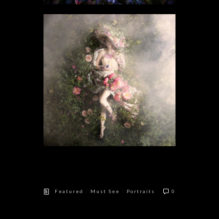
/
/
Featured
Must See
Portraits
0