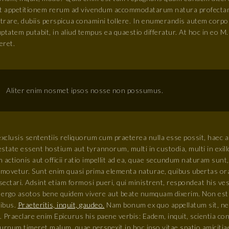
at appetitionem rerum ad vivendum accommodatarum natura profectam
ustrare, dubiis perspicua conamini tollere. In enumerandis autem corp
uptatem putabit, in aliud tempus ea quaestio differatur. At hoc in eo
eret.
Aliter enim nosmet ipsos nosse non possumus.
exclusis sententiis reliquorum cum praeterea nulla esse possit, haec 
estate essent hostium aut tyrannorum, multi in custodia, multi in exi
 actionis aut officii ratio impellit ad ea, quae secundum naturam sunt, 
movetur. Sunt enim quasi prima elementa naturae, quibus ubertas orat
ectari. Adsint etiam formosi pueri, qui ministrent, respondeat his ves
 ergo asotos bene quidem vivere aut beate numquam dixerim. Non est e
ibus.
Praeteritis, inquit, gaudeo.
Nam bonum ex quo appellatum sit, ne
s. Praeclare enim Epicurus his paene verbis: Eadem, inquit, scientia 
turnum timeret malum, quae perspexit in hoc ipso vitae spatio amicit