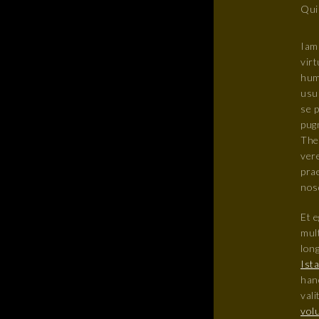
Qui
Iam
virt
hum
usu
se 
pugn
The
vere
prae
nosq
Et e
mul
lon
Ista
hanc
val
volu