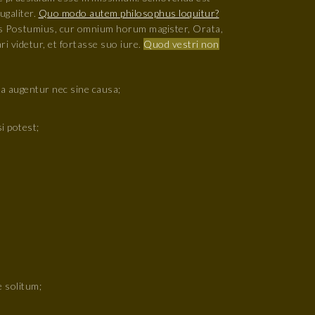
ugaliter.
Quo modo autem philosophus loquitur?
us Postumius, cur omnium horum magister, Orata,
i videtur, et fortasse suo iure.
Quod vestri non
a augentur nec sine causa;
i potest;
 solitum;