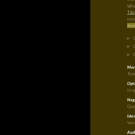
igit
Tibi
non 
item
Mori
Tene
Opt
In 
Neg
Quo
Ide
Ven
Aude