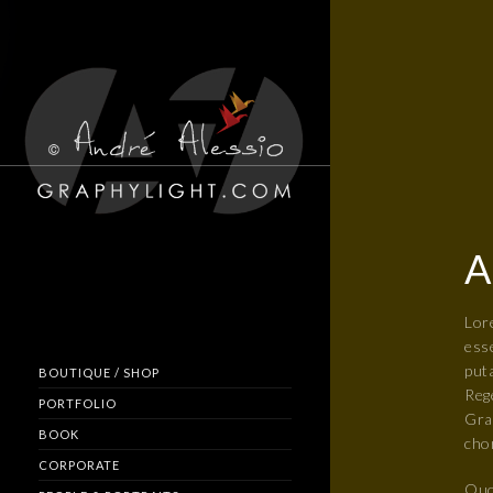
A
Lore
esse
put
BOUTIQUE / SHOP
Rege
PORTFOLIO
Grae
BOOK
chor
CORPORATE
Quo