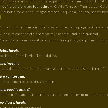
ur voluptas, non solum ut recta sequamini, sed etiam ut loqui deceat fr
 hoc incredibile, quod beatissimum.
Quid affers, cur Thorius, cur Cai
iucundissime vixerit? Hic ego: Pomponius quidem, inquam, noster iocar
.
Omnium enim rerum principia parva sunt, sed suis progressionibus us
Quae cum essent dicta, finem fecimus et ambulandi et disputandi.
Consequatur summas voluptates non modo parvo, sed per me nihilo, s
atur, inquit.
o, inquit, finem illi videri nihil dolere.
ime, inquam.
qua quid est boni praeter summam voluptatem, et eam sempiternam?
are non possum.
 modo autem philosophus loquitur?
mne, quod iucunde?
it enim mihi Platonis in mentem, quem accepimus primum hic disputare
o dicere, inquit.
s istud, quaeso, nesciebat?