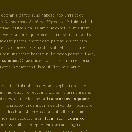
et omnis partis suas habeat incolumis et de
re?
Omnis enim est natura diligens sui.
Attulisti aliud
rimo utilitatis causa amicum expeti, cum autem
i-vere falsone, quaerere mittimus-dicitur oculis
am esse partes, rhetoricam palmae, dialecticam
tem compressius. Quod nisi ita efficitur, quae
us coniungi vitam beatam nullo modo posse putavit,
tissimum.
Quae quidem omnia et innumerabilia
e ductos inmemores fuisse utilitatum suarum
 es, ut, si tui nobis potestas saepius fieret, non
, nisi quod honestum sit, alteri plurimum se et
extra esse quaedam bona.
Ita prorsus, inquam;
m ille praeponendam et magis eligendam, beatiorem
ed si duo honesta proposita sint, alterum cum
nos ipsa deductura sit.
Idem iste, inquam, de
uxuriosis ullam exceptionem dari aut fingere
erentur eo nomine dumtaxat, cetera caverent?