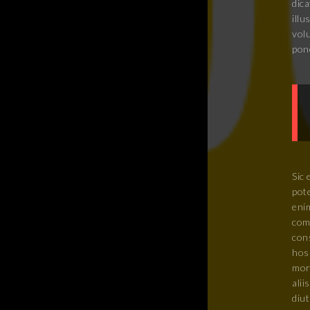
dic
ill
vol
pon
Sic 
pot
enim
com
cons
hos
mor
alii
diu