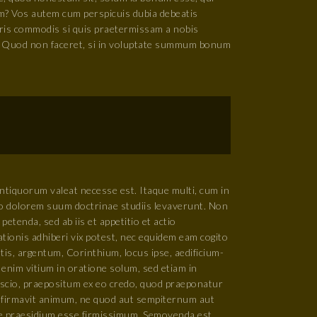
? Vos autem cum perspicuis dubia debeatis
oris commodis si quis praetermissam a nobis
 M. Quod non faceret, si in voluptate summum bonum
antiquorum valeat necesse est. Itaque multi, cum in
llo dolorem suum doctrinae studiis levaverunt. Non
petenda, sed ab iis et appetitio et actio
ionis adhiberi vix potest, nec equidem eam cogito
tis, argentum, Corinthium, locus ipse, aedificium-
nim vitium in oratione solum, sed etiam in
scio, praepositum ex eo credo, quod praeponatur
confirmavit animum, ne quod aut sempiternum aut
iae praesidium esse firmissimum. Semovenda est