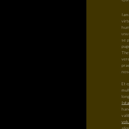
Iam
virt
hum
usu
se 
pugn
The
vere
prae
nosq
Et e
mul
lon
Ista
hanc
val
volu
ali