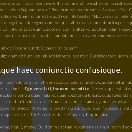
quos, qui, cum luxuriose viverent, a summo philosopho non reprehend
am tandem linguam nescio?
Bonum integritas corporis: misera debilitas.
Cu
entibus verbum nullum est, quod non intellegatur? Hoc vero non vider
ata neget se intellegere omnino quid sit bonum-eam autem ita persequi
o Callipho et post eum Diodorus, cum is alter voluptatem adamavisset,
re potuit, quae est a nostris laudata maxime.
Laboro autem non sine ca
uid de Platone aut de Democrito loquar?
ulgo enim dicitur: Iucundi acti labores, nec male Euripidesconcludam, s
que haec coniunctio confusioque.
m ipsum dolor sit amet, consectetur adipiscing elit. Quodsi vultum tib
s tui similis;
Ego vero isti, inquam, permitto.
Necesseque est, si qu
are, bona contra quae mala, et quae appetenda fugere, quae fugienda a
s: constructio interrete. Et hanc quidem primam exigam a te operam, u
ce ergo praetor Athenis, id quod maluisti, te, cum ad me accedis, salu
usque: chaere, Tite! hinc hostis mi Albucius, hinc inimicus.
nam, inquit, modo? Quid enim est tam repugnans quam eundem dicere