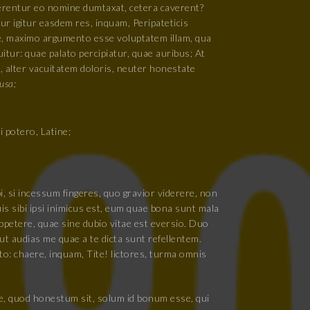
erentur eo nomine dumtaxat, cetera caverent?
r igitur easdem res, inquam, Peripateticis
e, maximo argumento esse voluptatem illam, qua
tur: quae palato percipiatur, quae auribus; At
 alter vacuitatem doloris, neuter honestate
usa;
i potero, Latine;
i, si incessum fingeres, quo gravior viderere, non
is sibi ipsi inimicus est, eum quae bona sunt mala
ppetere, quae sine dubio vitae est eversio. Duo
t audias me quae a te dicta sunt refellentem.
to: chaere, inquam, Tite! lictores, turma omnis
, quod honestum sit, solum id bonum esse, qui