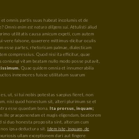
et omnis partis suas habeat incolumis et de
re?
Omnis enim est natura diligens sui.
Attulisti aliud
rimo utilitatis causa amicum expeti, cum autem
i-vere falsone, quaerere mittimus-dicitur oculis
am esse partes, rhetoricam palmae, dialecticam
tem compressius. Quod nisi ita efficitur, quae
us coniungi vitam beatam nullo modo posse putavit,
tissimum.
Quae quidem omnia et innumerabilia
e ductos inmemores fuisse utilitatum suarum
 es, ut, si tui nobis potestas saepius fieret, non
, nisi quod honestum sit, alteri plurimum se et
extra esse quaedam bona.
Ita prorsus, inquam;
m ille praeponendam et magis eligendam, beatiorem
ed si duo honesta proposita sint, alterum cum
nos ipsa deductura sit.
Idem iste, inquam, de
uxuriosis ullam exceptionem dari aut fingere