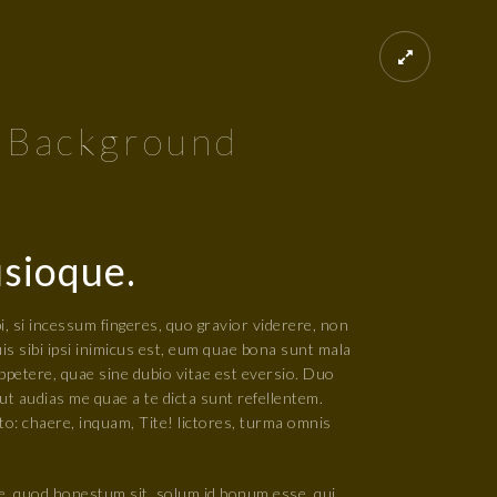
w Background
usioque.
i, si incessum fingeres, quo gravior viderere, non
is sibi ipsi inimicus est, eum quae bona sunt mala
ppetere, quae sine dubio vitae est eversio. Duo
t audias me quae a te dicta sunt refellentem.
to: chaere, inquam, Tite! lictores, turma omnis
, quod honestum sit, solum id bonum esse, qui