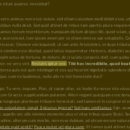
s istud, quaeso, nesciebat?
 vero animus non esse solum, sed etiam cuiusdam modi debet esse, ut 
utibus nulla desit. Sed quid attinet de rebus tam apertis plura require
anius horum recentiorum, numquam dictum ab ipso illo, quod sciam, p
s accessisset, tum ipsum amari per se etiam omissa spe voluptatis. Qu
privasse; Omnem vim loquendi, ut iam ante Aristoteles, in duas tribut
i similem esse dicebat, quod latius loquerentur rhetores, dialectici au
ophrastus de fortuna, de dolore, de cruciatu corporis dixit, cum quib
or, ne vera sint.
Restatis igitur vos;
Tibi hoc incredibile, quod bea
terea quis est quin intellegat et eos qui fecerint dignitatis splendor
ue, cum ea laudemus, nulla alla re nisi honestate duci?
go: Tu vero, inquam, Piso, ut saepe alias, sic hodie ita nosse ista visus
tum Graecis supplicandum putarem. Alteri negant quicquam esse bonum
ge longeque plurimum tribuere honestati, sed tamen et in corpore et 
m voluptatem, inquit, Epicurus ignorat?
Sed haec omittamus;
Ego, qua
 appello nec ullo minimo momento plus ei vitae tribuo quam Stoici. S
itudine, alterum cum morbo, non esse dubium, ad utrum eorum natura 
ptate quid sentit?
Pauca mutat vel plura sane;
Et tamen quid attinet l