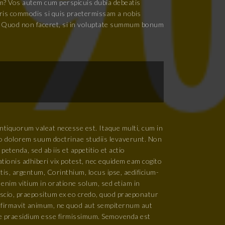
? Vos autem cum perspicuis dubia debeatis
oris commodis si quis praetermissam a nobis
 M. Quod non faceret, si in voluptate summum bonum
antiquorum valeat necesse est. Itaque multi, cum in
llo dolorem suum doctrinae studiis levaverunt. Non
petenda, sed ab iis et appetitio et actio
ionis adhiberi vix potest, nec equidem eam cogito
tis, argentum, Corinthium, locus ipse, aedificium-
nim vitium in oratione solum, sed etiam in
scio, praepositum ex eo credo, quod praeponatur
confirmavit animum, ne quod aut sempiternum aut
iae praesidium esse firmissimum. Semovenda est