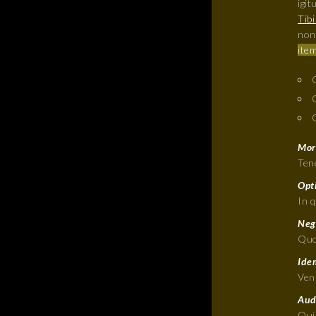
igit
Tibi
non 
item
Mori
Tene
Opt
In 
Neg
Quo
Ide
Ven
Aude
Qui