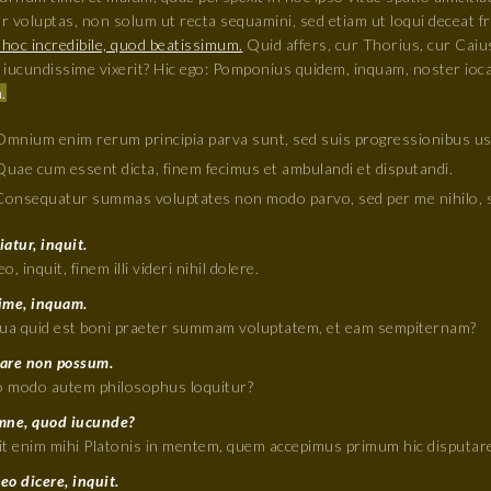
ur voluptas, non solum ut recta sequamini, sed etiam ut loqui deceat fr
 hoc incredibile, quod beatissimum.
Quid affers, cur Thorius, cur Cai
iucundissime vixerit? Hic ego: Pomponius quidem, inquam, noster iocar
.
Omnium enim rerum principia parva sunt, sed suis progressionibus us
Quae cum essent dicta, finem fecimus et ambulandi et disputandi.
Consequatur summas voluptates non modo parvo, sed per me nihilo, s
atur, inquit.
o, inquit, finem illi videri nihil dolere.
ime, inquam.
qua quid est boni praeter summam voluptatem, et eam sempiternam?
are non possum.
 modo autem philosophus loquitur?
mne, quod iucunde?
it enim mihi Platonis in mentem, quem accepimus primum hic disputare
o dicere, inquit.