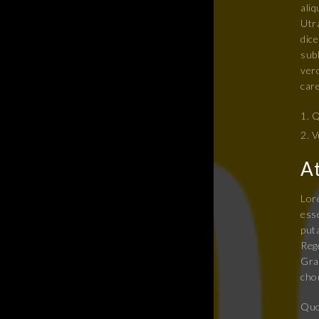
ali
Utr
dic
subl
ver
care
Q
V
At
Lore
esse
put
Rege
Grae
chor
Quo