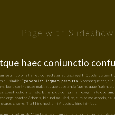
Page with Slidesho
tque haec coniunctio conf
m ipsum dolor sit amet, consectetur adipiscing elit. Quodsi vultum tib
s tui similis;
Ego vero isti, inquam, permitto.
Necesseque est, si qu
are, bona contra quae mala, et quae appetenda fugere, quae fugienda a
s: constructio interrete. Et hanc quidem primam exigam a te operam, u
ce ergo praetor Athenis, id quod maluisti, te, cum ad me accedis, salu
usque: chaere, Tite! hinc hostis mi Albucius, hinc inimicus.
nam, inquit, modo? Quid enim est tam repugnans quam eundem dicere