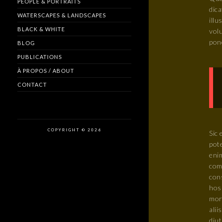
PEOPLE & PORTRAITS
dic
WATERSCAPES & LANDSCAPES
ill
BLACK & WHITE
vol
pon
BLOG
PUBLICATIONS
À PROPOS / ABOUT
CONTACT
COPYRIGHT © 2026
Sic 
pot
enim
com
cons
hos
mor
alii
diu