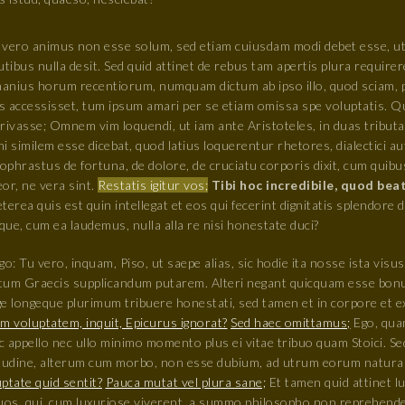
 vero animus non esse solum, sed etiam cuiusdam modi debet esse, ut 
utibus nulla desit. Sed quid attinet de rebus tam apertis plura require
anius horum recentiorum, numquam dictum ab ipso illo, quod sciam, p
s accessisset, tum ipsum amari per se etiam omissa spe voluptatis. Qu
privasse; Omnem vim loquendi, ut iam ante Aristoteles, in duas tribut
i similem esse dicebat, quod latius loquerentur rhetores, dialectici au
ophrastus de fortuna, de dolore, de cruciatu corporis dixit, cum quib
or, ne vera sint.
Restatis igitur vos;
Tibi hoc incredibile, quod bea
terea quis est quin intellegat et eos qui fecerint dignitatis splendor
ue, cum ea laudemus, nulla alla re nisi honestate duci?
go: Tu vero, inquam, Piso, ut saepe alias, sic hodie ita nosse ista visus
tum Graecis supplicandum putarem. Alteri negant quicquam esse bonum
ge longeque plurimum tribuere honestati, sed tamen et in corpore et 
m voluptatem, inquit, Epicurus ignorat?
Sed haec omittamus;
Ego, qua
 appello nec ullo minimo momento plus ei vitae tribuo quam Stoici. S
itudine, alterum cum morbo, non esse dubium, ad utrum eorum natura 
ptate quid sentit?
Pauca mutat vel plura sane;
Et tamen quid attinet l
quos, qui, cum luxuriose viverent, a summo philosopho non reprehend