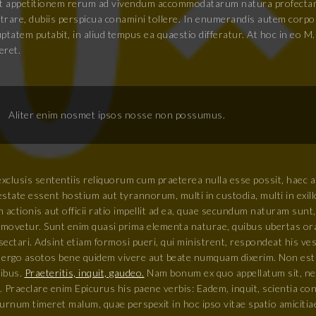
at appetitionem rerum ad vivendum accommodatarum natura profectam
ustrare, dubiis perspicua conamini tollere. In enumerandis autem corp
uptatem putabit, in aliud tempus ea quaestio differatur. At hoc in eo
eret.
Aliter enim nosmet ipsos nosse non possumus.
exclusis sententiis reliquorum cum praeterea nulla esse possit, haec 
estate essent hostium aut tyrannorum, multi in custodia, multi in exi
 actionis aut officii ratio impellit ad ea, quae secundum naturam sunt, 
movetur. Sunt enim quasi prima elementa naturae, quibus ubertas orat
ectari. Adsint etiam formosi pueri, qui ministrent, respondeat his ves
 ergo asotos bene quidem vivere aut beate numquam dixerim. Non est e
ibus.
Praeteritis, inquit, gaudeo.
Nam bonum ex quo appellatum sit, ne
s. Praeclare enim Epicurus his paene verbis: Eadem, inquit, scientia 
turnum timeret malum, quae perspexit in hoc ipso vitae spatio amicit