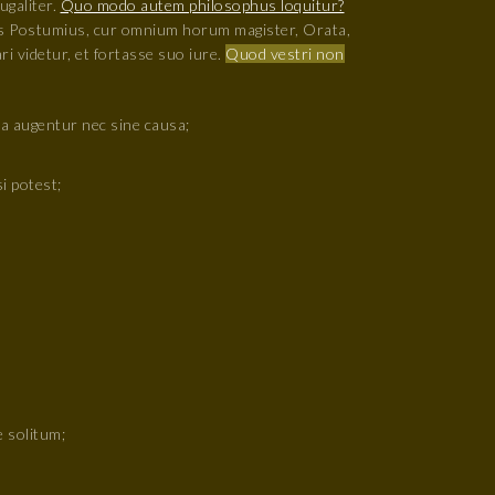
ugaliter.
Quo modo autem philosophus loquitur?
us Postumius, cur omnium horum magister, Orata,
i videtur, et fortasse suo iure.
Quod vestri non
a augentur nec sine causa;
i potest;
 solitum;