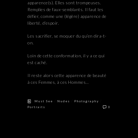
apparence(s). Elles sont trompeuses.
Remplies de faux-semblants. Il faut les
défier, comme une (légère) apparence de
liberté, d‘espoir.
Les sacrifier, se moquer du qu’en dira-t-
on.
Loin de cette conformation, il y a ce qui
est caché.
Il reste alors cette apparence de beauté
à ces Femmes, à ces Hommes…
/
/
/
Must See
Nudes
Photography
Portraits
0