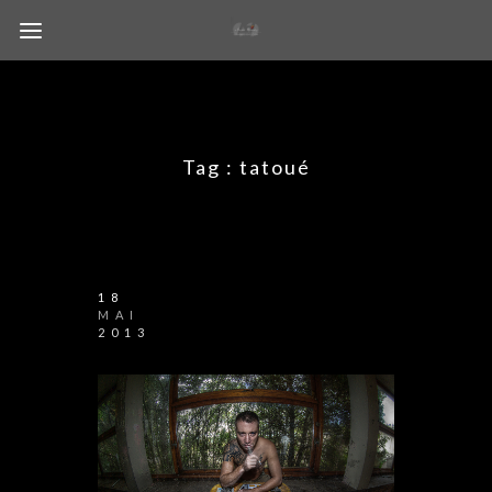
Tag :
tatoué
18
MAI
2013