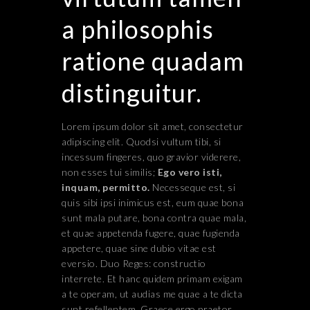
a philosophis
ratione quadam
distinguitur.
Lorem ipsum dolor sit amet, consectetur
adipiscing elit. Quodsi vultum tibi, si
incessum fingeres, quo gravior viderere,
non esses tui similis;
Ego vero isti,
inquam, permitto.
Necesseque est, si
quis sibi ipsi inimicus est, eum quae bona
sunt mala putare, bona contra quae mala,
et quae appetenda fugere, quae fugienda
appetere, quae sine dubio vitae est
eversio. Duo Reges: constructio
interrete. Et hanc quidem primam exigam
a te operam, ut audias me quae a te dicta
sunt refellentem. Graece ergo praetor