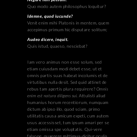
Quo modo autem philosophus loquitur?
Idemne, quod iucunde?
Venit enim mihi Platonis in mentem, quem
accepimus primum hic disputare solitum;
Audeo dicere, inquit.
Quis istud, quaeso, nesciebat?
Iam vero animus non esse solum, sed
etiam cuiusdam modi debet esse, ut et
omnis partis suas habeat incolumis et de
virtutibus nulla desit. Sed quid attinet de
rebus tam apertis plura requirere?
Omnis
enim est natura diligens sui.
Attulisti aliud
humanius horum recentiorum, numquam
dictum ab ipso illo, quod sciam, primo
utilitatis causa amicum expeti, cum autem
usus accessisset, tum ipsum amari per se
etiam omissa spe voluptatis. Qui-vere
falsone, quaerere mittimus-dicitur oculis