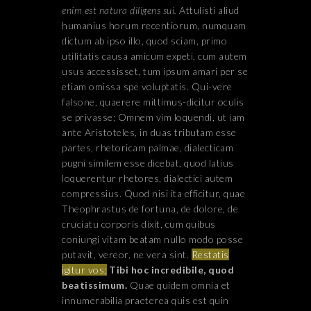
enim est natura diligens sui.
Attulisti aliud
humanius horum recentiorum, numquam
dictum ab ipso illo, quod sciam, primo
utilitatis causa amicum expeti, cum autem
usus accessisset, tum ipsum amari per se
etiam omissa spe voluptatis. Qui-vere
falsone, quaerere mittimus-dicitur oculis
se privasse; Omnem vim loquendi, ut iam
ante Aristoteles, in duas tributam esse
partes, rhetoricam palmae, dialecticam
pugni similem esse dicebat, quod latius
loquerentur rhetores, dialectici autem
compressius. Quod nisi ita efficitur, quae
Theophrastus de fortuna, de dolore, de
cruciatu corporis dixit, cum quibus
coniungi vitam beatam nullo modo posse
putavit, vereor, ne vera sint.
Restatis
igitur vos;
Tibi hoc incredibile, quod
beatissimum.
Quae quidem omnia et
innumerabilia praeterea quis est quin