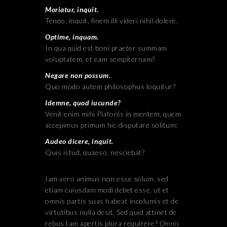
Moriatur, inquit.
Teneo, inquit, finem illi videri nihil dolere.
Optime, inquam.
In qua quid est boni praeter summam
voluptatem, et eam sempiternam?
Negare non possum.
Quo modo autem philosophus loquitur?
Idemne, quod iucunde?
Venit enim mihi Platonis in mentem, quem
accepimus primum hic disputare solitum;
Audeo dicere, inquit.
Quis istud, quaeso, nesciebat?
Iam vero animus non esse solum, sed
etiam cuiusdam modi debet esse, ut et
omnis partis suas habeat incolumis et de
virtutibus nulla desit. Sed quid attinet de
rebus tam apertis plura requirere?
Omnis