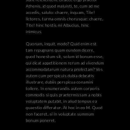
Athenis, id quod maluisti, te, cum ad me
accedis, saluto: chaere, inquam, Tite!
lictores, turma omnis chorusque: chaere,
Tite! hinc hostis mi Albucius, hinc
inimicus.
Quonam, inquit, modo? Quid enim est
tam repugnans quam eundem dicere,
quod honestum sit, solum id bonum esse,
qui dicat appetitionem rerum ad vivendum
accommodatarum natura profectam? Vos
autem cum perspicuis dubia debeatis
illustrare, dubiis perspicua conamini
tollere. In enumerandis autem corporis
commodis si quis praetermissam a nobis
voluptatem putabit, in aliud tempus ea
quaestio differatur. At hoc in eo M. Quod
non faceret, si in voluptate summum
bonum poneret.