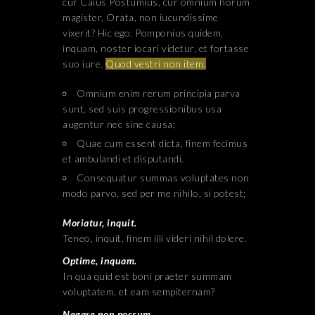
cur Caius Postumius, cur omnium horum
magister, Orata, non iucundissime
vixerit? Hic ego: Pomponius quidem,
inquam, noster iocari videtur, et fortasse
suo iure.
Quod vestri non item.
Omnium enim rerum principia parva
sunt, sed suis progressionibus usa
augentur nec sine causa;
Quae cum essent dicta, finem fecimus
et ambulandi et disputandi.
Consequatur summas voluptates non
modo parvo, sed per me nihilo, si potest;
Moriatur, inquit.
Teneo, inquit, finem illi videri nihil dolere.
Optime, inquam.
In qua quid est boni praeter summam
voluptatem, et eam sempiternam?
Negare non possum.