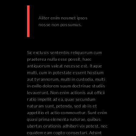
Aliter enim nosmet ipsos
nosse non possumus.
Sic exclusis sententiis reliquorum cum
praeterea nulla esse possit, haec
antiquorum valeat necesse est. Itaque
multi, cum in potestate essent hostium
aut tyrannorum, multi in custodia, multi
in exillo dolorem suum doctrinae studiis
levaverunt. Non enim actionis aut officii
ratio impellit ad ea, quae secundum
naturam sunt, petenda, sed ab iis et
appetitio et actio commovetur. Sunt enim
quasi prima elementa naturae, quibus
ubertas orationis adhiberi vix potest, nec
equidem eam cogito consectari. Adsint