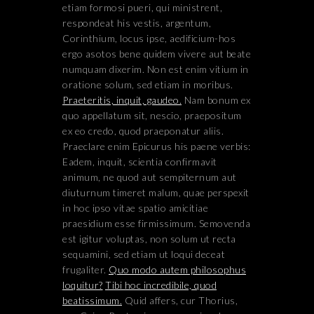
etiam formosi pueri, qui ministrent,
respondeat his vestis, argentum,
Corinthium, locus ipse, aedificium-hos
ergo asotos bene quidem vivere aut beate
numquam dixerim. Non est enim vitium in
oratione solum, sed etiam in moribus.
Praeteritis, inquit, gaudeo.
Nam bonum ex
quo appellatum sit, nescio, praepositum
ex eo credo, quod praeponatur aliis.
Praeclare enim Epicurus his paene verbis:
Eadem, inquit, scientia confirmavit
animum, ne quod aut sempiternum aut
diuturnum timeret malum, quae perspexit
in hoc ipso vitae spatio amicitiae
praesidium esse firmissimum. Semovenda
est igitur voluptas, non solum ut recta
sequamini, sed etiam ut loqui deceat
frugaliter.
Quo modo autem philosophus
loquitur?
Tibi hoc incredibile, quod
beatissimum.
Quid affers, cur Thorius,