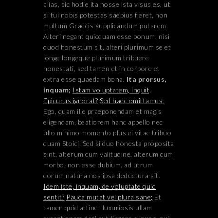
alias, sic hodie ita nosse ista visus es, ut,
si tui nobis potestas saepius fieret, non
multum Graecis supplicandum putarem.
Alteri negant quicquam esse bonum, nisi
quod honestum sit, alteri plurimum se et
longe longeque plurimum tribuere
honestati, sed tamen et in corpore et
extra esse quaedam bona.
Ita prorsus,
inquam;
Istam voluptatem, inquit,
Epicurus ignorat?
Sed haec omittamus;
Ego, quam ille praeponendam et magis
eligendam, beatiorem hanc appello nec
ullo minimo momento plus ei vitae tribuo
quam Stoici. Sed si duo honesta proposita
sint, alterum cum valitudine, alterum cum
morbo, non esse dubium, ad utrum
eorum natura nos ipsa deductura sit.
Idem iste, inquam, de voluptate quid
sentit?
Pauca mutat vel plura sane;
Et
tamen quid attinet luxuriosis ullam