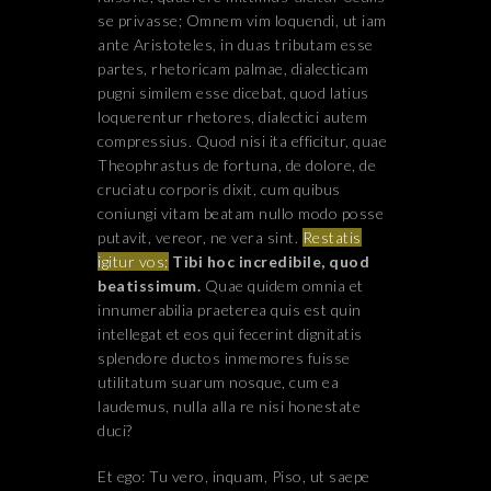
se privasse; Omnem vim loquendi, ut iam
ante Aristoteles, in duas tributam esse
partes, rhetoricam palmae, dialecticam
pugni similem esse dicebat, quod latius
loquerentur rhetores, dialectici autem
compressius. Quod nisi ita efficitur, quae
Theophrastus de fortuna, de dolore, de
cruciatu corporis dixit, cum quibus
coniungi vitam beatam nullo modo posse
putavit, vereor, ne vera sint.
Restatis
igitur vos;
Tibi hoc incredibile, quod
beatissimum.
Quae quidem omnia et
innumerabilia praeterea quis est quin
intellegat et eos qui fecerint dignitatis
splendore ductos inmemores fuisse
utilitatum suarum nosque, cum ea
laudemus, nulla alla re nisi honestate
duci?
Et ego: Tu vero, inquam, Piso, ut saepe