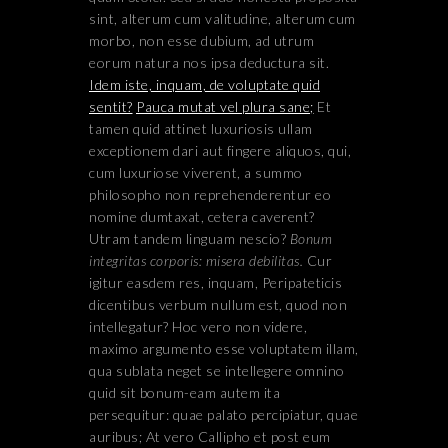
sint, alterum cum valitudine, alterum cum
morbo, non esse dubium, ad utrum
eorum natura nos ipsa deductura sit.
Idem iste, inquam, de voluptate quid
sentit?
Pauca mutat vel plura sane;
Et
tamen quid attinet luxuriosis ullam
exceptionem dari aut fingere aliquos, qui,
cum luxuriose viverent, a summo
philosopho non reprehenderentur eo
nomine dumtaxat, cetera caverent?
Utram tandem linguam nescio?
Bonum
integritas corporis: misera debilitas.
Cur
igitur easdem res, inquam, Peripateticis
dicentibus verbum nullum est, quod non
intellegatur? Hoc vero non videre,
maximo argumento esse voluptatem illam,
qua sublata neget se intellegere omnino
quid sit bonum-eam autem ita
persequitur: quae palato percipiatur, quae
auribus; At vero Callipho et post eum