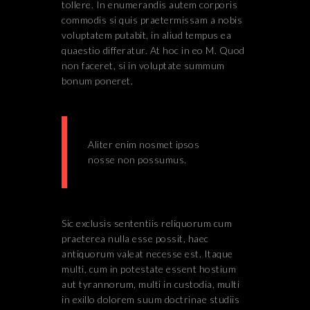
tollere. In enumerandis autem corporis
commodis si quis praetermissam a nobis
voluptatem putabit, in aliud tempus ea
quaestio differatur. At hoc in eo M. Quod
non faceret, si in voluptate summum
bonum poneret.
Aliter enim nosmet ipsos
nosse non possumus.
Sic exclusis sententiis reliquorum cum
praeterea nulla esse possit, haec
antiquorum valeat necesse est. Itaque
multi, cum in potestate essent hostium
aut tyrannorum, multi in custodia, multi
in exillo dolorem suum doctrinae studiis