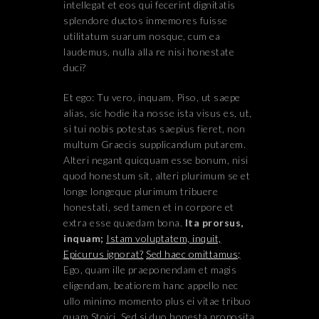
intellegat et eos qui fecerint dignitatis
splendore ductos inmemores fuisse
utilitatum suarum nosque, cum ea
laudemus, nulla alla re nisi honestate
duci?
Et ego: Tu vero, inquam, Piso, ut saepe
alias, sic hodie ita nosse ista visus es, ut,
si tui nobis potestas saepius fieret, non
multum Graecis supplicandum putarem.
Alteri negant quicquam esse bonum, nisi
quod honestum sit, alteri plurimum se et
longe longeque plurimum tribuere
honestati, sed tamen et in corpore et
extra esse quaedam bona.
Ita prorsus,
inquam;
Istam voluptatem, inquit,
Epicurus ignorat?
Sed haec omittamus;
Ego, quam ille praeponendam et magis
eligendam, beatiorem hanc appello nec
ullo minimo momento plus ei vitae tribuo
quam Stoici. Sed si duo honesta proposita