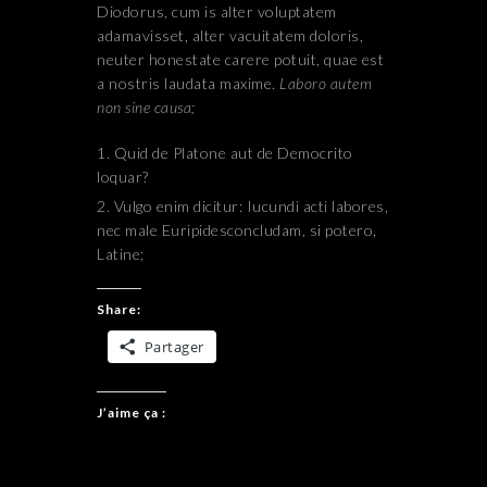
Diodorus, cum is alter voluptatem
adamavisset, alter vacuitatem doloris,
neuter honestate carere potuit, quae est
a nostris laudata maxime.
Laboro autem
non sine causa;
Quid de Platone aut de Democrito
loquar?
Vulgo enim dicitur: Iucundi acti labores,
nec male Euripidesconcludam, si potero,
Latine;
Share:
Partager
J’aime ça :