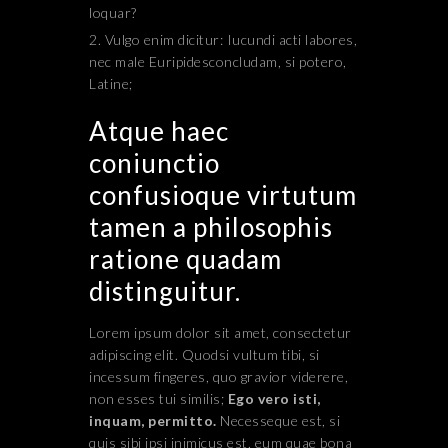
loquar?
Vulgo enim dicitur: Iucundi acti labores,
nec male Euripidesconcludam, si potero,
Latine;
Atque haec
coniunctio
confusioque virtutum
tamen a philosophis
ratione quadam
distinguitur.
Lorem ipsum dolor sit amet, consectetur
adipiscing elit. Quodsi vultum tibi, si
incessum fingeres, quo gravior viderere,
non esses tui similis;
Ego vero isti,
inquam, permitto.
Necesseque est, si
quis sibi ipsi inimicus est, eum quae bona