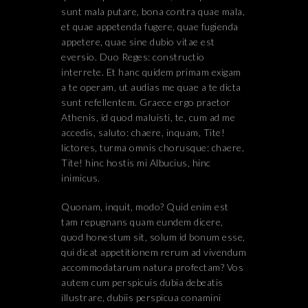
sunt mala putare, bona contra quae mala,
et quae appetenda fugere, quae fugienda
appetere, quae sine dubio vitae est
eversio. Duo Reges: constructio
interrete. Et hanc quidem primam exigam
a te operam, ut audias me quae a te dicta
sunt refellentem. Graece ergo praetor
Athenis, id quod maluisti, te, cum ad me
accedis, saluto: chaere, inquam, Tite!
lictores, turma omnis chorusque: chaere,
Tite! hinc hostis mi Albucius, hinc
inimicus.
Quonam, inquit, modo? Quid enim est
tam repugnans quam eundem dicere,
quod honestum sit, solum id bonum esse,
qui dicat appetitionem rerum ad vivendum
accommodatarum natura profectam? Vos
autem cum perspicuis dubia debeatis
illustrare, dubiis perspicua conamini