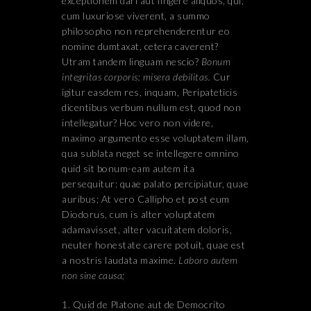
exceptionem dari aut fingere aliquos, qui,
cum luxuriose viverent, a summo
philosopho non reprehenderentur eo
nomine dumtaxat, cetera caverent?
Utram tandem linguam nescio?
Bonum
integritas corporis: misera debilitas.
Cur
igitur easdem res, inquam, Peripateticis
dicentibus verbum nullum est, quod non
intellegatur? Hoc vero non videre,
maximo argumento esse voluptatem illam,
qua sublata neget se intellegere omnino
quid sit bonum-eam autem ita
persequitur: quae palato percipiatur, quae
auribus; At vero Callipho et post eum
Diodorus, cum is alter voluptatem
adamavisset, alter vacuitatem doloris,
neuter honestate carere potuit, quae est
a nostris laudata maxime.
Laboro autem
non sine causa;
Quid de Platone aut de Democrito