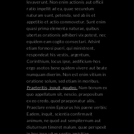
levaverunt. Non enim actionis aut officii
ratio impellit ad ea, quae secundum
naturam sunt, petenda, sed ab iis et
appetitio et actio commovetur. Sunt enim
quasi prima elementa naturae, quibus
ubertas orationis adhiberi vix potest, nec
equidem eam cogito consectari. Adsint
etiam formosi pueri, qui ministrent,
respondeat his vestis, argentum,
Corinthium, locus ipse, aedificium-hos
ergo asotos bene quidem vivere aut beate
numquam dixerim. Non est enim vitium in
oratione solum, sed etiam in moribus.
Praeteritis, inquit, gaudeo.
Nam bonum ex
quo appellatum sit, nescio, praepositum
ex eo credo, quod praeponatur aliis.
Praeclare enim Epicurus his paene verbis:
Eadem, inquit, scientia confirmavit
animum, ne quod aut sempiternum aut
diuturnum timeret malum, quae perspexit
in hoc ipso vitae spatio amicitiae