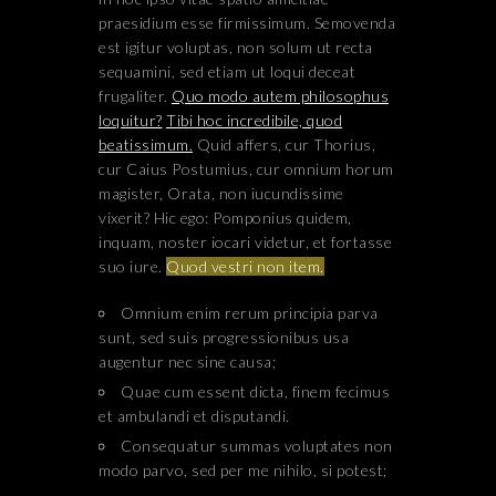
praesidium esse firmissimum. Semovenda
est igitur voluptas, non solum ut recta
sequamini, sed etiam ut loqui deceat
frugaliter.
Quo modo autem philosophus
loquitur?
Tibi hoc incredibile, quod
beatissimum.
Quid affers, cur Thorius,
cur Caius Postumius, cur omnium horum
magister, Orata, non iucundissime
vixerit? Hic ego: Pomponius quidem,
inquam, noster iocari videtur, et fortasse
suo iure.
Quod vestri non item.
Omnium enim rerum principia parva
sunt, sed suis progressionibus usa
augentur nec sine causa;
Quae cum essent dicta, finem fecimus
et ambulandi et disputandi.
Consequatur summas voluptates non
modo parvo, sed per me nihilo, si potest;