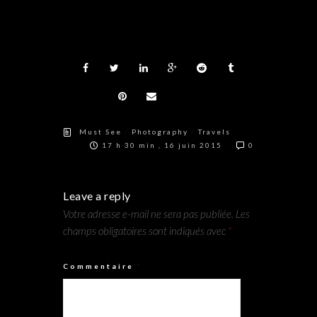
/
/
Must See
Photography
Travels
17 h 30 min , 16 juin 2015
0
Leave a reply
Votre adresse e-mail ne sera pas publiée.
Les
champs obligatoires sont indiqués avec
*
Commentaire
*