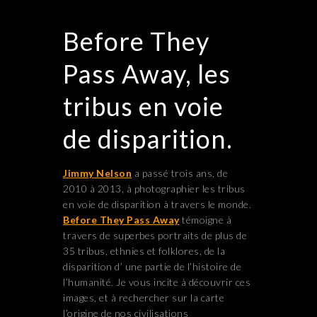
Before They
Pass Away, les
tribus en voie
de disparition.
Jimmy Nelson
a passé trois ans, de
2010 à 2013, à photographier les tribus
en voie de disparition à travers le monde.
Before They Pass Away
témoigne à
travers de superbes portraits de plus de
35 tribus, ethnies et folklores, de la
disparition d’ une partie de l’histoire de
l’humanité. Je vous incite à découvrir ces
images, et à rechercher sur la carte
l’origine de nos civilisations