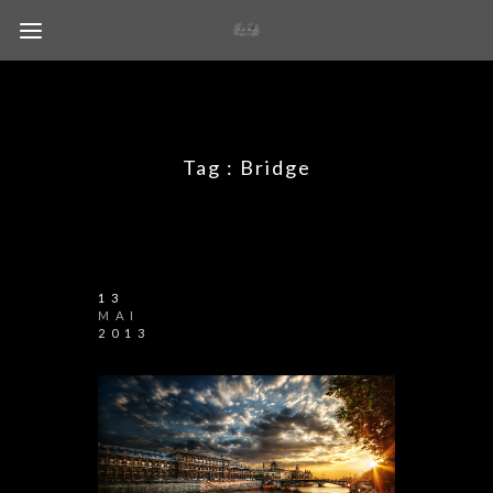
Tag :
Bridge
13
MAI
2013