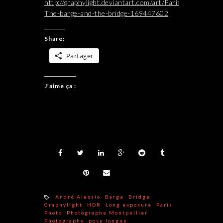
http://graphylight.deviantart.com/art/Paris-
The-barge-and-the-bridge-169447602
Share:
Partager
J’aime ça :
André Alessio
Barge
Bridge
Graphylight
HDR
Long exposure
Paris
Photo
Photographe Montpellier
Photography
pose longue