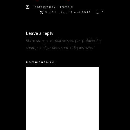
/
Photography
Travels
9 h 31 min , 13 mai 2013
0
Leave a reply
Votre adresse e-mail ne sera pas publiée.
Les
champs obligatoires sont indiqués avec
*
Commentaire
*