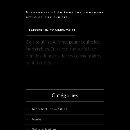
Prévenez-moi de tous les nouveaux
articles par e-mail.
Ce site utilise Akismet pour réduire les
indésirables.
En savoir plus sur la façon
dont les données de vos commentaires
sont traitées
.
Catégories
Architecture & Cities
Aside
Before & After