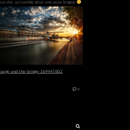
a va-vite, un comble pour une pose longue
e-barge-and-the-bridge-169447602
0