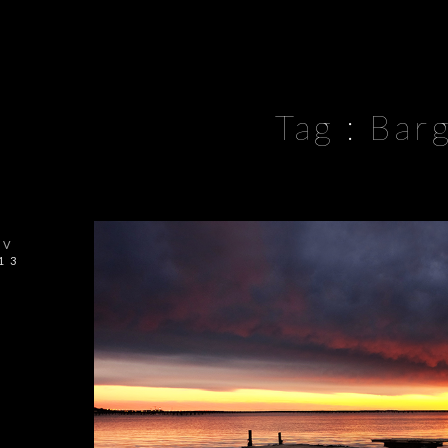
Tag :
Bar
OV
13