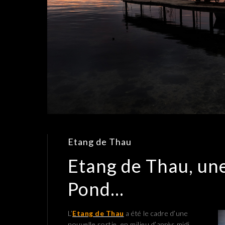
Etang de Thau
Etang de Thau, une
Pond…
L’
Etang de Thau
a été le cadre d’une
nouvelle sortie, en milieu d’après midi,