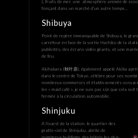
(, fruits de mer, une atmosphère animée de sco
fonçant dans un marché d’un autre temps…
Shibuya
Point de repère immanquable de Shibuya, le gran
carrefour en face de la sortie Hachiko de la stat
publicités, des écrans vidéo géants, et une ma
de feu.
Akihabara (秋叶原), également appelé Akiba après 
dans le centre de Tokyo, célèbre pour ses nombr
nombreux commerces et établissements consacrés
les « maid café », je ne suis pas sûr que cela soit
fermée à la circulation automobile.
Shinjuku
A l’ouest de la station, le quartier des
gratte-ciel de Shinjuku, abrite de
nombreux buildings, des hôtels les plus