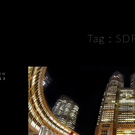
Tag :
SD
IN
13