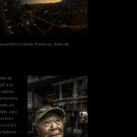
des quartiers comme Asakusa, dans de
hié de
té à la
n mètre,
bûcherons
omme un
nde, avec
in très
rs et les
 baleine :-