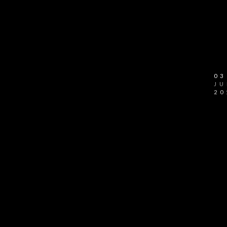
03
JU
20