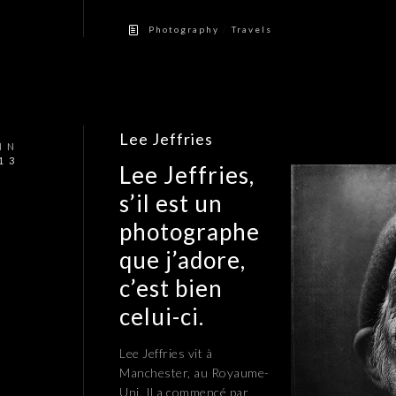
/
Photography
Travels
Lee Jeffries
IN
13
Lee Jeffries,
s’il est un
photographe
que j’adore,
c’est bien
celui-ci.
Lee Jeffries vit à
Manchester, au Royaume-
Uni. Il a commencé par