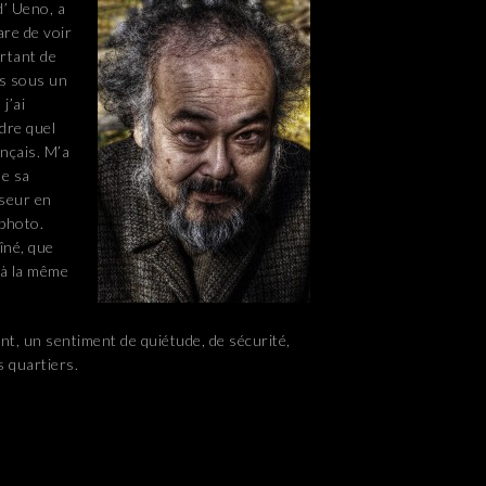
d’ Ueno, a
are de voir
ortant de
s sous un
j’ai
dre quel
ançais. M’a
de sa
sseur en
 photo.
îné, que
 à la même
nt, un sentiment de quiétude, de sécurité,
s quartiers.