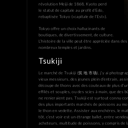
révolution Meiji de 1868, Kyoto perd
le statut de capitale au profit d’Edo,
rebaptisée Tokyo («capitale de l’Est»).
Tokyo offre un choix hallucinants de
boutiques, de divertissement, de culture.
L’histoire de la ville peut être appréciée dans 
nombreux temples et jardins.
Tsukiji
Le marché de Tsukiji (筑 地 市场), j’y ai photograp
vieux messieurs, des jeunes plein d’entrain, assis
découpe de thons avec des couteaux de plus d’u
effilés et souples, ou des scies à main, que des 
ne renieraient pas. Tsukiji est surtout connu c
des plus importants marchés de poissons au mo
le thon en vedette. Assister aux enchères, le mat
tôt, c’est voir est un étrange ballet, entre vendeu
acheteurs, multitude de poissons, y compris de la