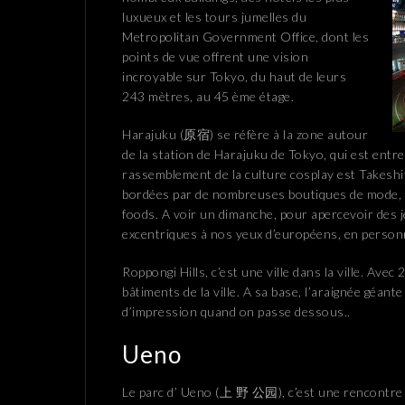
luxueux et les tours jumelles du
Metropolitan Government Office, dont les
points de vue offrent une vision
incroyable sur Tokyo, du haut de leurs
243 mètres, au 45 ème étage.
Harajuku (原宿) se réfère à la zone autour
de la station de Harajuku de Tokyo, qui est entre
rassemblement de la culture cosplay est Takeshit
bordées par de nombreuses boutiques de mode, m
foods. A voir un dimanche, pour apercevoir des 
excentriques à nos yeux d’européens, en person
Roppongi Hills, c’est une ville dans la ville. Ave
bâtiments de la ville. A sa base, l’araignée géan
d’impression quand on passe dessous..
Ueno
Le parc d’ Ueno (上 野 公园), c’est une rencontre