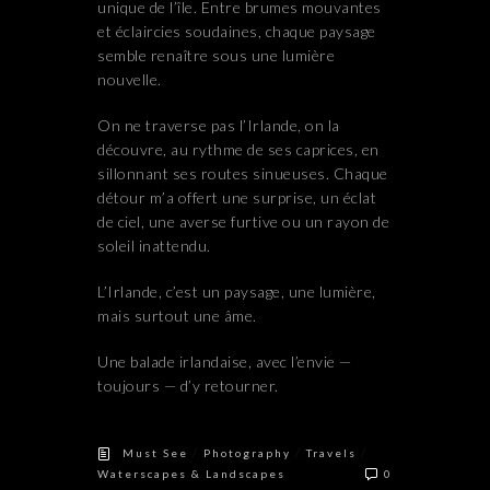
unique de l’île. Entre brumes mouvantes
et éclaircies soudaines, chaque paysage
semble renaître sous une lumière
nouvelle.
On ne traverse pas l’Irlande, on la
découvre, au rythme de ses caprices, en
sillonnant ses routes sinueuses. Chaque
détour m’a offert une surprise, un éclat
de ciel, une averse furtive ou un rayon de
soleil inattendu.
L’Irlande, c’est un paysage, une lumière,
mais surtout une âme.
Une balade irlandaise, avec l’envie —
toujours — d’y retourner.
/
/
/
Must See
Photography
Travels
Waterscapes & Landscapes
0