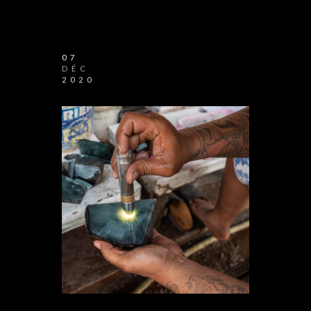
07
DÉC
2020