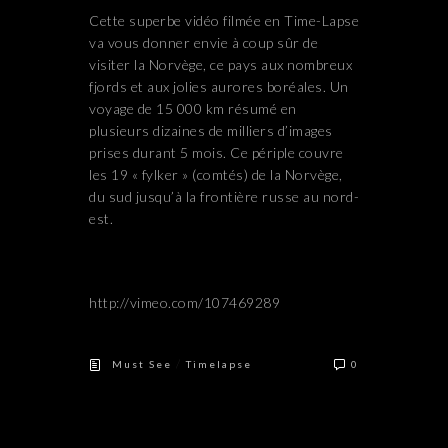
Cette superbe vidéo filmée en Time-Lapse
va vous donner envie à coup sûr de
visiter la Norvège, ce pays aux nombreux
fjords et aux jolies aurores boréales. Un
voyage de 15 000 km résumé en
plusieurs dizaines de milliers d’images
prises durant 5 mois. Ce périple couvre
les 19 « fylker » (comtés) de la Norvège,
du sud jusqu’à la frontière russe au nord-
est.
http://vimeo.com/107469289
/
Must See
Timelapse
0