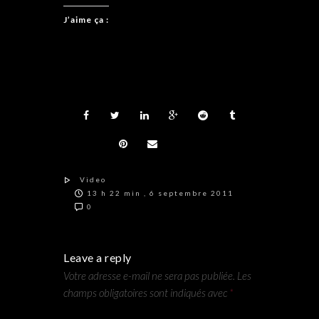
J’aime ça :
Video
13 h 22 min , 6 septembre 2011
0
Leave a reply
Votre adresse e-mail ne sera pas publiée.
Les
champs obligatoires sont indiqués avec
*