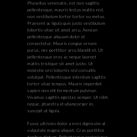
Phasellus venenatis, est non sagittis
pellentesque, mauris lectus mattis nisl,
non vestibulum tortor tortor eu metus.
Praesent ac ligula quis justo vestibulum
lobortis vitae sit amet arcu. Aenean
pellentesque aliquam dolor et
consectetur. Mauris congue ornare
purus, nec porttitor arcu blandit et. Ut
pellentesque eros ac neque laoreet
mattis tristique sit amet justo. Ut
molestie orci lobortis nisl convallis
volutpat. Pellentesque interdum sagittis
tortor vitae tempus. Mauris imperdiet
sapien non elit fermentum pulvinar.
Vivamus sagittis egestas semper. Ut nibh
neque, pharetra id ullamcorper in,
suscipit ut ligula.
Fusce ultricies dolor a eros dignissim at
vulputate magna aliquet. Cras porttitor
dapibus dictum. Pellentesque scelerisque