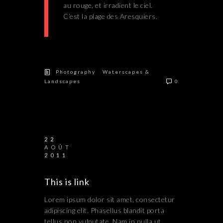
au rouge, et irradient le ciel.
C’est la plage des Aresquiers.
/
Photography
Waterscapes &
Landscapes
0
22
AOÛT
2011
This is link
Lorem ipsum dolor sit amet, consectetur
adipiscing elit. Phasellus blandit porta
tellus non vulputate. Nam in nulla ut