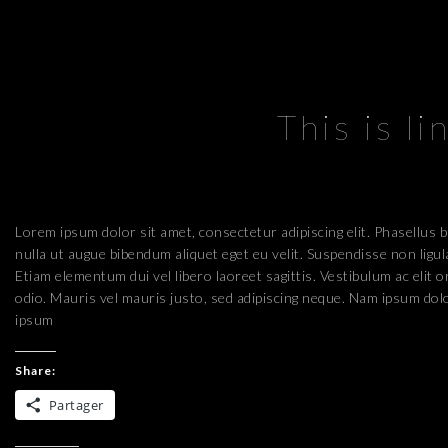
This is li
Lorem ipsum dolor sit amet, consectetur adipiscing elit. Phasellus b
nulla ut augue bibendum aliquet eget eu velit. Suspendisse non ligula
Etiam elementum dui vel libero laoreet sagittis. Vestibulum ac elit o
odio. Mauris vel mauris justo, sed adipiscing neque. Nam ipsum dolo
ipsum
Share:
Partager