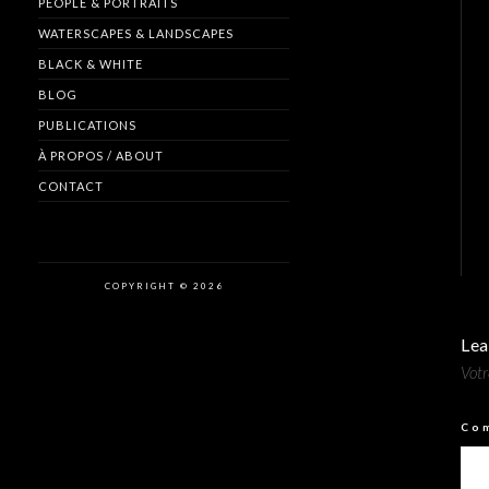
PEOPLE & PORTRAITS
WATERSCAPES & LANDSCAPES
BLACK & WHITE
BLOG
PUBLICATIONS
À PROPOS / ABOUT
CONTACT
COPYRIGHT © 2026
Lea
Votr
Co