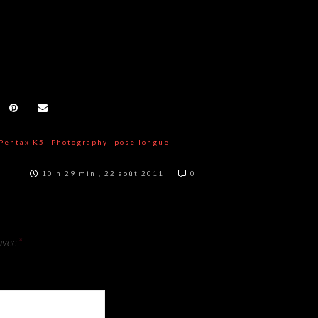
Pentax K5
Photography
pose longue
10 h 29 min , 22 août 2011
0
 avec
*