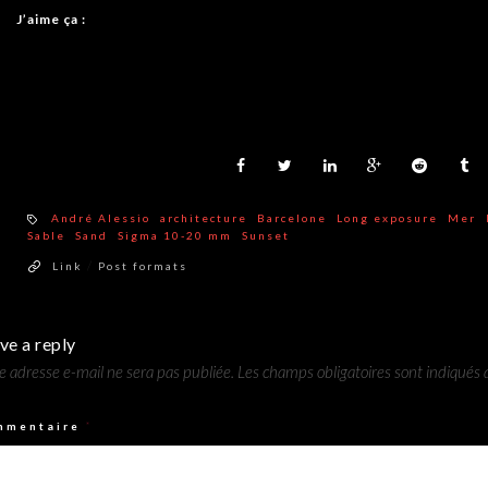
J’aime ça :
André Alessio
architecture
Barcelone
Long exposure
Mer
Sable
Sand
Sigma 10-20 mm
Sunset
/
Link
Post formats
ve a reply
e adresse e-mail ne sera pas publiée.
Les champs obligatoires sont indiqués
mmentaire
*