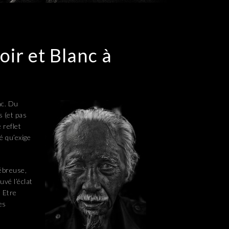
oir et Blanc à
nc. Du
s (et pas
e reflet
é qu’exige
ébreuse,
vé l’éclat
 Etre
es