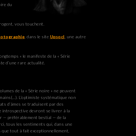
oire du
rogent, vous touchent.
Photographie
, dans le site
Upsocl
, une autre
ongtemps « le manifeste de la « Série
ste d’une rare actualité.
olumes de la « Série noire » ne peuvent
 mains(…). L’optimiste systématique non
tats d’âmes se traduisent par des
e introspective devront se livrer à la
ur — préférablement bestial — de la
ci, tous les sentiments qui, dans une
 que tout à fait exceptionnellement,