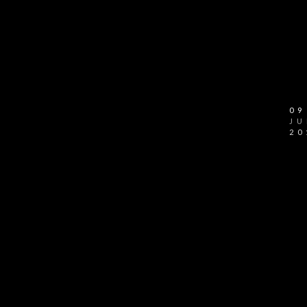
09
JU
20