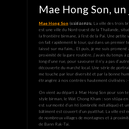
Mae Hong Son, un 
Mae Hong Son
(แม่ฮ่องสอน, La ville des trois 
est une ville du Nord-ouest de la Thaïlande, situ
la frontière birmane, à l’est de la Pai. Une petite v
on fait rapidement le tour, qui dans un premier 
laissé sur ma faim… Et puis, je me suis promené 
proximité de la gare routière, j’avais du temps à p
long d’une rue, pour savourer il n’y a pas d’autre
découverte du marché local. Une série de portrai
me touche par leur diversité et par la bonne hum
étrangère à nos contrées hautement civilisées :-
On vient au départ à Mae Hong Son pour son te
style birman, le Wat Chong Kham : son stûpa en
est surmonté d’un
hti
(ombrelle métallique) et u
bâtiment est couvert d’un pyatthat. La ville est 
de nombreux villages de montagnes et à proximi
de Bann Rak-Tai.