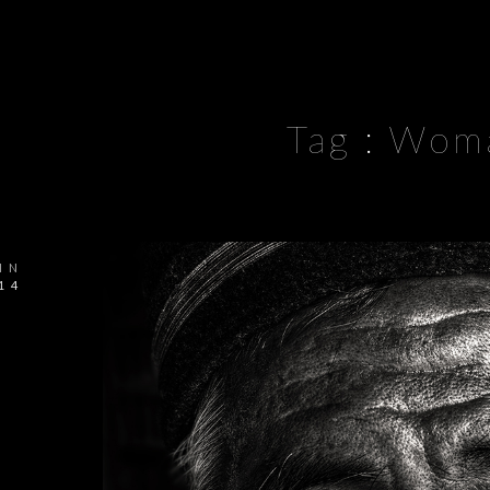
Tag :
Wom
IN
14