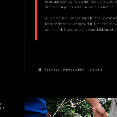
mais qui sont parfois exprimés dans une l
domine toujours, rose ou noir, l’humour.
À l’amateur de sensations fortes, je conse
lecture de ces ouvrages, dût-il me traîner
au hasard, il tombera vraisemblablement s
/
/
Must See
Photography
Portraits
ÉC
13