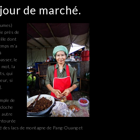
jour de marché.
brumes)
ée près de
ille dont
temps m’a
à
asser, le
 mot, la
ts, qui
eur, si
(.
mple de
 cloche
n autre
entourée
té des lacs de montagne de Pang-Ouang et